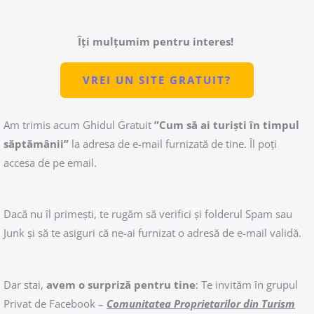
Îți mulțumim pentru interes!
VREI UN SITE GRATUIT?
Am trimis acum Ghidul Gratuit
”Cum să ai turiști în timpul
săptămânii”
la adresa de e-mail furnizată de tine. Îl poți
accesa de pe email.
Dacă nu îl primești, te rugăm să verifici și folderul Spam sau
Junk și să te asiguri că ne-ai furnizat o adresă de e-mail validă.
Dar stai,
avem o surpriză pentru tine
: Te invităm în grupul
Privat de Facebook –
Comunitatea Proprietarilor din Turism