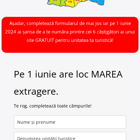
Așadar, completează formularul de mai jos iar pe 1 iunie
2024 ai șansa de a te număra printre cei 6 câștigători ai unui
site GRATUIT pentru unitatea ta turistică!
Pe 1 iunie are loc MAREA
extragere.
Te rog, completează toate câmpurile!