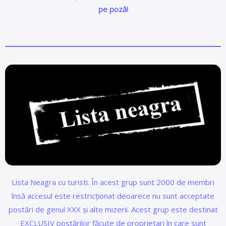
pe poză!
Lista Neagra cu turisti. În acest grup sunt 2000 de membri
însă accesul este restricționat deoarece nu sunt acceptate
postări de genul XXX și alte mizerii. Acest grup este destinat
EXCLUSIV postărilor făcute de proprietari în care sunt